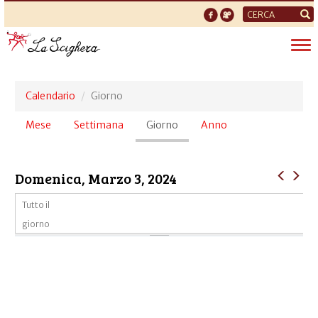
Form
di
Tog
ricerca
nav
Calendario
Giorno
Schede
Mese
Settimana
Giorno
(scheda
Anno
primarie
attiva)
Domenica, Marzo 3, 2024
Tutto il
giorno