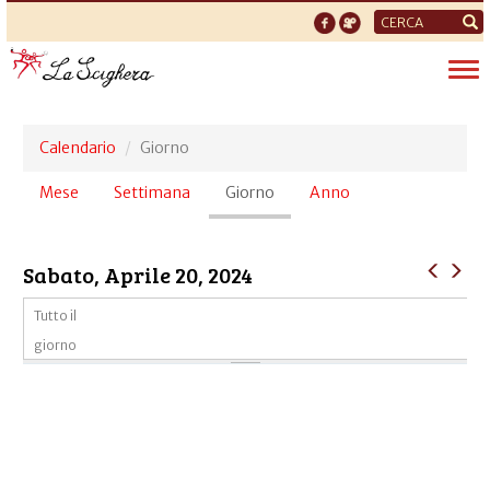
Form
di
Tog
ricerca
nav
Calendario
Giorno
Schede
Mese
Settimana
Giorno
(scheda
Anno
primarie
attiva)
Sabato, Aprile 20, 2024
Tutto il
giorno