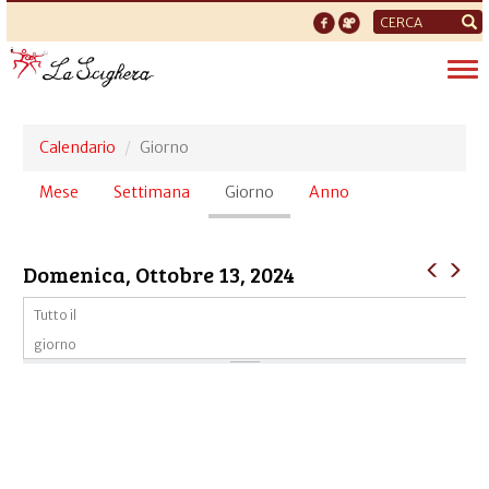
Form
di
Tog
ricerca
nav
Calendario
Giorno
Schede
Mese
Settimana
Giorno
(scheda
Anno
primarie
attiva)
Domenica, Ottobre 13, 2024
Tutto il
giorno