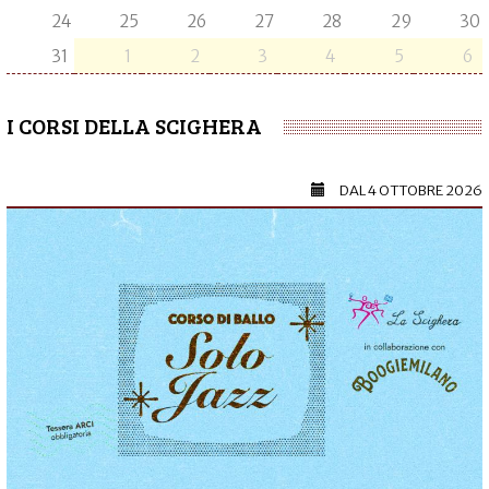
24
25
26
27
28
29
30
31
1
2
3
4
5
6
I CORSI DELLA SCIGHERA
DAL
4 OTTOBRE 2026