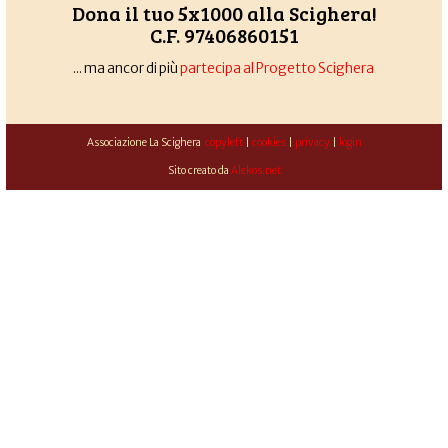
Dona il tuo 5x1000 alla Scighera!
C.F. 97406860151
... ma ancor di più
partecipa al Progetto Scighera
Associazione La Scighera
copyleft
|
cookies
|
privacy
|
login
Sito creato da
Alekos.net