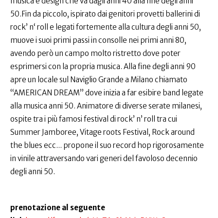
musica e design che va dagli anni 40 alla fine degli anni
50.Fin da piccolo, ispirato dai genitori provetti ballerini di
rock’ n‘ roll e legati fortemente alla cultura degli anni 50,
muove i suoi primi passi in consolle nei primi anni 80,
avendo però un campo molto ristretto dove poter
esprimersi con la propria musica. Alla fine degli anni 90
apre un locale sul Naviglio Grande a Milano chiamato
“AMERICAN DREAM” dove inizia a far esibire band legate
alla musica anni 50. Animatore di diverse serate milanesi,
ospite tra i più famosi festival di rock’ n’ roll tra cui
Summer Jamboree, Vitage roots Festival, Rock around
the blues ecc... propone il suo record hop rigorosamente
in vinile attraversando vari generi del favoloso decennio
degli anni 50.
prenotazione al seguente