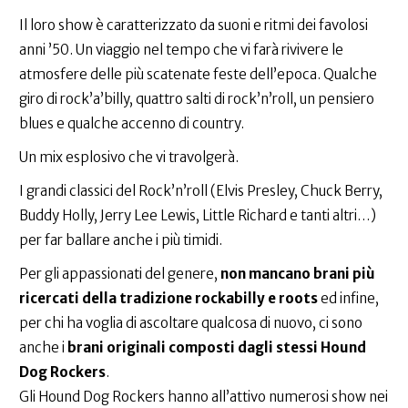
Il loro show è caratterizzato da suoni e ritmi dei favolosi
anni ’50. Un viaggio nel tempo che vi farà rivivere le
atmosfere delle più scatenate feste dell’epoca. Qualche
giro di rock’a’billy, quattro salti di rock’n’roll, un pensiero
blues e qualche accenno di country.
Un mix esplosivo che vi travolgerà.
I grandi classici del Rock’n’roll (Elvis Presley, Chuck Berry,
Buddy Holly, Jerry Lee Lewis, Little Richard e tanti altri…)
per far ballare anche i più timidi.
Per gli appassionati del genere,
non mancano brani più
ricercati della tradizione rockabilly e roots
ed infine,
per chi ha voglia di ascoltare qualcosa di nuovo, ci sono
anche i
brani originali composti dagli stessi Hound
Dog Rockers
.
Gli Hound Dog Rockers hanno all’attivo numerosi show nei