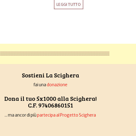
LEGGI TUTTO
Sostieni La Scighera
fai una
donazione
Dona il tuo 5x1000 alla Scighera!
C.F. 97406860151
... ma ancor di più
partecipa al Progetto Scighera