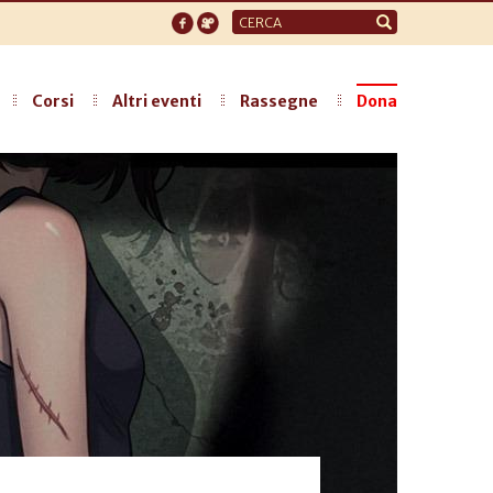
Form
di
ricerca
Corsi
Altri eventi
Rassegne
Dona