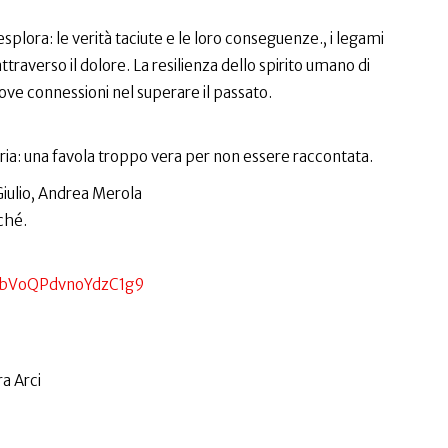
splora: le verità taciute e le loro conseguenze., i legami
ttraverso il dolore. La resilienza dello spirito umano di
nuove connessioni nel superare il passato.
ria: una favola troppo vera per non essere raccontata.
Giulio, Andrea Merola
ché.
/gbVoQPdvnoYdzC1g9
a Arci