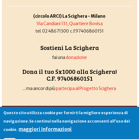
(circolo ARCI) La Scighera - Milano
Via Candiani 131, Quartiere Bovisa
tel. 02 48671300 c.f.97406860151
Sostieni La Scighera
fai una
donazione
Dona il tuo 5x1000 alla Scighera!
C.F. 97406860151
... ma ancor di più
partecipa al Progetto Scighera
Associazione La Scighera
copyleft
|
cookies
|
privacy
|
login
Questo sito utilizza cookie per fornirti la migliore esperienza di
Sito creato da
Alekos.net
navigazione.Se continui nella navigazione acconsenti all'uso dei
maggiori informazioni
cookie.