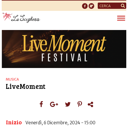
Form
di
Tog
ricerca
nav
MUSICA
LiveMoment
Inizio
Venerdì, 6 Dicembre, 2024 - 15:00