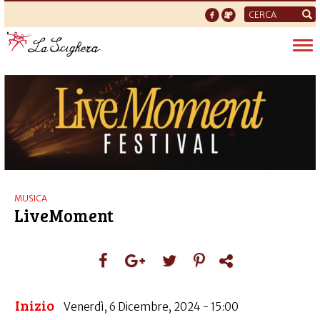
Form
di
Tog
ricerca
nav
MUSICA
LiveMoment
Inizio
Venerdì, 6 Dicembre, 2024 - 15:00