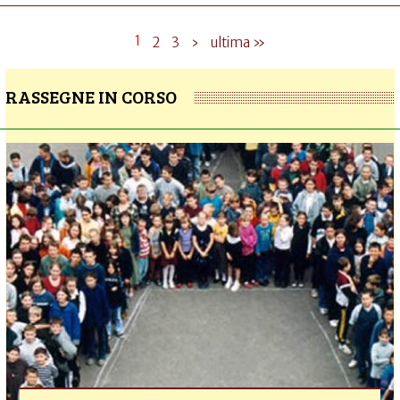
1
2
3
›
ultima »
RASSEGNE IN CORSO