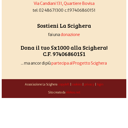
Via Candiani 131, Quartiere Bovisa
tel. 02 48671300 c.f.97406860151
Sostieni La Scighera
fai una
donazione
Dona il tuo 5x1000 alla Scighera!
C.F. 97406860151
... ma ancor di più
partecipa al Progetto Scighera
Associazione La Scighera
copyleft
|
cookies
|
privacy
|
login
Sito creato da
Alekos.net