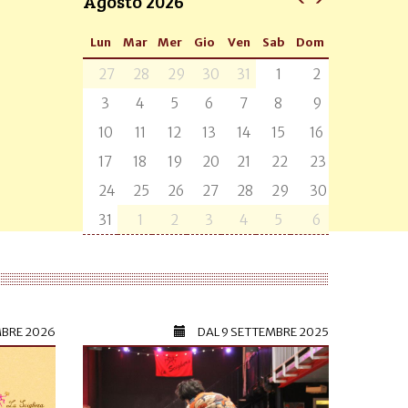
Agosto 2026
Lun
Mar
Mer
Gio
Ven
Sab
Dom
27
28
29
30
31
1
2
3
4
5
6
7
8
9
10
11
12
13
14
15
16
17
18
19
20
21
22
23
24
25
26
27
28
29
30
31
1
2
3
4
5
6
MBRE 2026
DAL
9 SETTEMBRE 2025