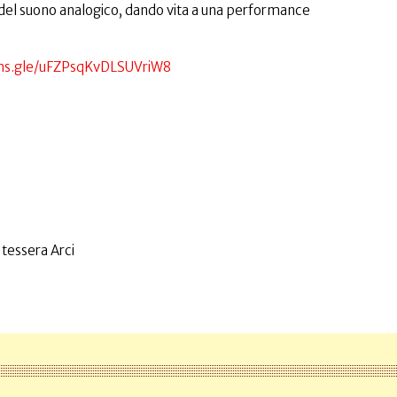
a del suono analogico, dando vita a una performance
rms.gle/uFZPsqKvDLSUVriW8
 tessera Arci