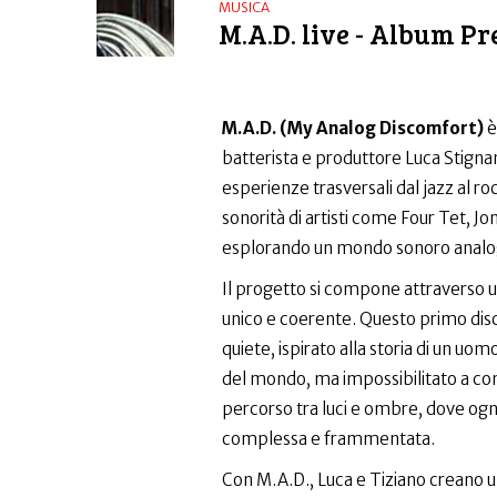
MUSICA
M.A.D. live - Album P
M.A.D. (My Analog Discomfort)
è
batterista e produttore Luca Stignan
esperienze trasversali dal jazz al ro
sonorità di artisti come Four Tet, Jo
esplorando un mondo sonoro analogi
Il progetto si compone attraverso u
unico e coerente. Questo primo disco
quiete, ispirato alla storia di un uom
del mondo, ma impossibilitato a comu
percorso tra luci e ombre, dove ogn
complessa e frammentata.
Con M.A.D., Luca e Tiziano creano u