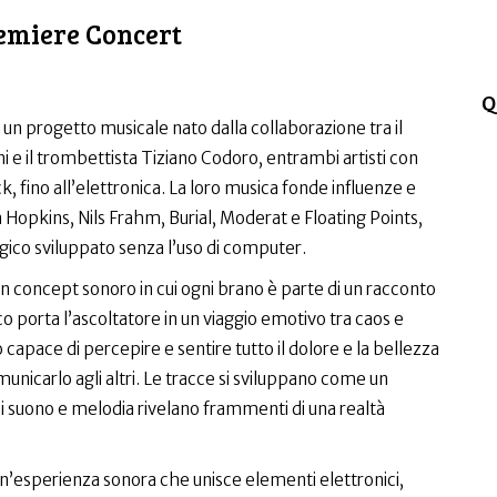
remiere Concert
Q
 un progetto musicale nato dalla collaborazione tra il
i e il trombettista Tiziano Codoro, entrambi artisti con
ck, fino all’elettronica. La loro musica fonde influenze e
n Hopkins, Nils Frahm, Burial, Moderat e Floating Points,
co sviluppato senza l’uso di computer.
n concept sonoro in cui ogni brano è parte di un racconto
 porta l’ascoltatore in un viaggio emotivo tra caos e
o capace di percepire e sentire tutto il dolore e la bellezza
nicarlo agli altri. Le tracce si sviluppano come un
i suono e melodia rivelano frammenti di una realtà
n’esperienza sonora che unisce elementi elettronici,