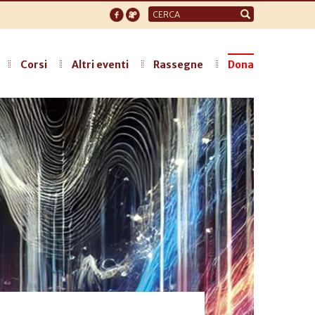
Form
di
ricerca
Corsi
Altri eventi
Rassegne
Dona