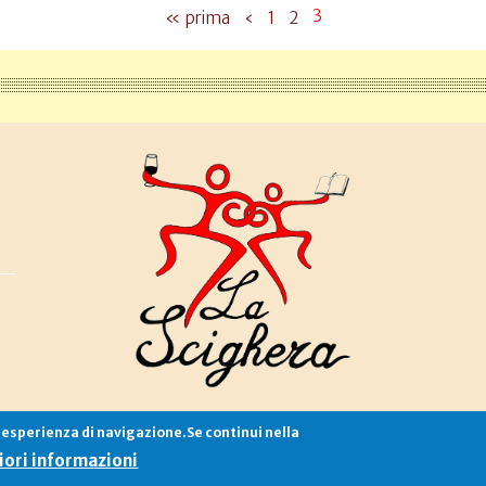
3
« prima
‹
1
2
e esperienza di navigazione.Se continui nella
Associazione La Scighera
copyleft
|
cookies
|
privacy
|
login
ori informazioni
Sito creato da
Alekos.net