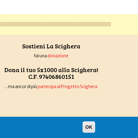
Sostieni La Scighera
fai una
donazione
Dona il tuo 5x1000 alla Scighera!
C.F. 97406860151
... ma ancor di più
partecipa al Progetto Scighera
OK