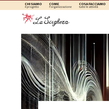
CHI SIAMO
COME
COSA FACCIAMO
il progetto
l'organizzazione
tutte le attività