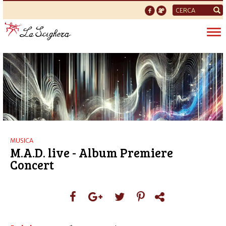
Form
di
Tog
ricerca
nav
MUSICA
M.A.D. live - Album Premiere
Concert