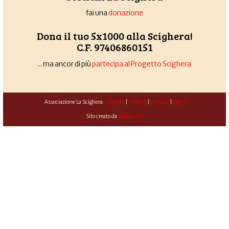
fai una
donazione
Dona il tuo 5x1000 alla Scighera!
C.F. 97406860151
... ma ancor di più
partecipa al Progetto Scighera
Associazione La Scighera
copyleft
|
cookies
|
privacy
|
login
Sito creato da
Alekos.net