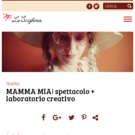
Form
di
Tog
ricerca
nav
TEATRO
MAMMA MIA! spettacolo +
laboratorio creativo