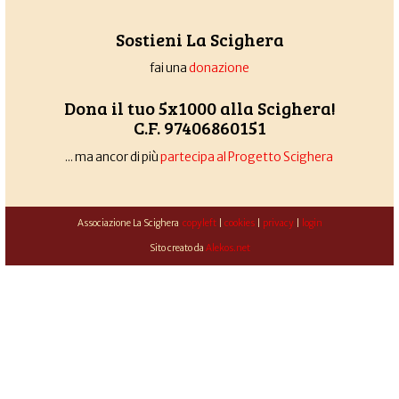
Sostieni La Scighera
fai una
donazione
Dona il tuo 5x1000 alla Scighera!
C.F. 97406860151
... ma ancor di più
partecipa al Progetto Scighera
Associazione La Scighera
copyleft
|
cookies
|
privacy
|
login
Sito creato da
Alekos.net