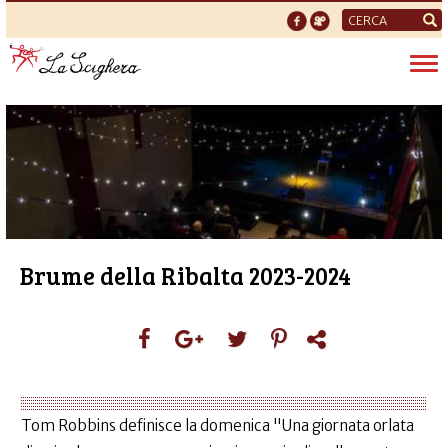
Form
di
Tog
ricerca
nav
Brume della Ribalta 2023-2024
Tom Robbins definisce la domenica "Una giornata orlata