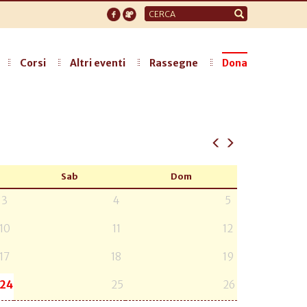
Form
di
ricerca
Corsi
Altri eventi
Rassegne
Dona
Sab
Dom
3
4
5
10
11
12
17
18
19
24
25
26