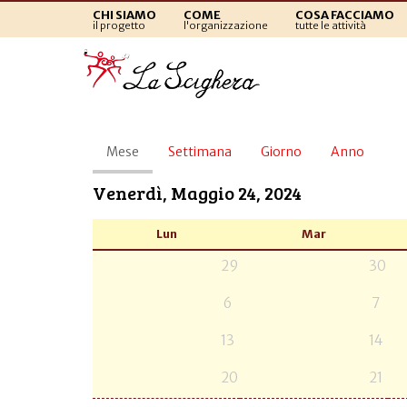
CHI SIAMO
COME
COSA FACCIAMO
il progetto
l'organizzazione
tutte le attività
Schede
Mese
(scheda
Settimana
Giorno
Anno
primarie
attiva)
Venerdì, Maggio 24, 2024
Lun
Mar
29
30
6
7
13
14
20
21