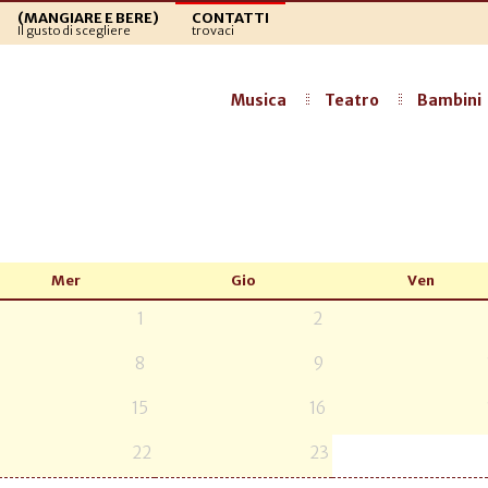
(MANGIARE E BERE)
CONTATTI
Il gusto di scegliere
trovaci
Musica
Teatro
Bambini
Mer
Gio
Ven
1
2
8
9
15
16
22
23