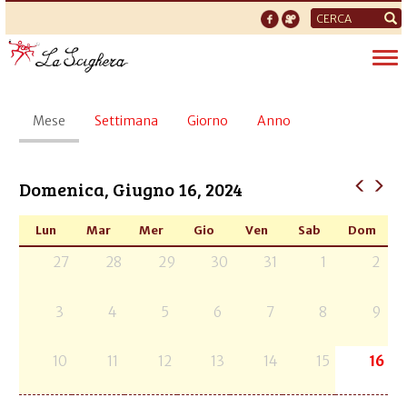
Form
di
Tog
ricerca
nav
Schede
Mese
(scheda
Settimana
Giorno
Anno
primarie
attiva)
Domenica, Giugno 16, 2024
Lun
Mar
Mer
Gio
Ven
Sab
Dom
27
28
29
30
31
1
2
3
4
5
6
7
8
9
10
11
12
13
14
15
16