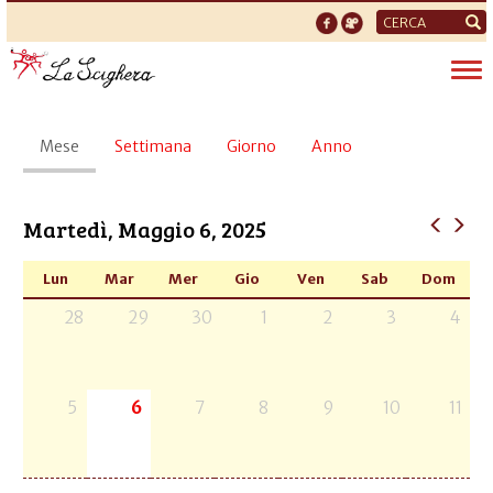
Form
di
Tog
ricerca
nav
Schede
Mese
(scheda
Settimana
Giorno
Anno
primarie
attiva)
Martedì, Maggio 6, 2025
Lun
Mar
Mer
Gio
Ven
Sab
Dom
28
29
30
1
2
3
4
5
6
7
8
9
10
11