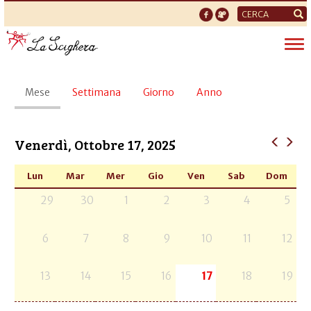
Form
di
Tog
ricerca
nav
Schede
Mese
(scheda
Settimana
Giorno
Anno
primarie
attiva)
Venerdì, Ottobre 17, 2025
Lun
Mar
Mer
Gio
Ven
Sab
Dom
29
30
1
2
3
4
5
6
7
8
9
10
11
12
13
14
15
16
17
18
19