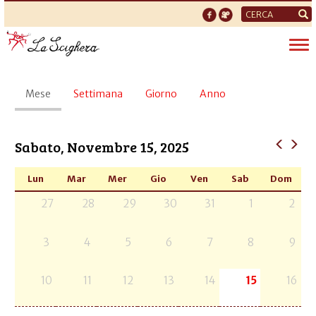
Form
di
Tog
ricerca
nav
Schede
Mese
(scheda
Settimana
Giorno
Anno
primarie
attiva)
Sabato, Novembre 15, 2025
Lun
Mar
Mer
Gio
Ven
Sab
Dom
27
28
29
30
31
1
2
3
4
5
6
7
8
9
10
11
12
13
14
15
16