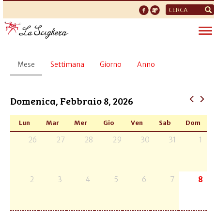
Form
di
Tog
ricerca
nav
Schede
Mese
(scheda
Settimana
Giorno
Anno
primarie
attiva)
Domenica, Febbraio 8, 2026
Lun
Mar
Mer
Gio
Ven
Sab
Dom
26
27
28
29
30
31
1
2
3
4
5
6
7
8