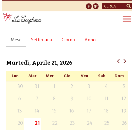
Form
di
Tog
ricerca
nav
Schede
Mese
(scheda
Settimana
Giorno
Anno
primarie
attiva)
Martedì, Aprile 21, 2026
Lun
Mar
Mer
Gio
Ven
Sab
Dom
30
31
1
2
3
4
5
6
7
8
9
10
11
12
13
14
15
16
17
18
19
20
21
22
23
24
25
26