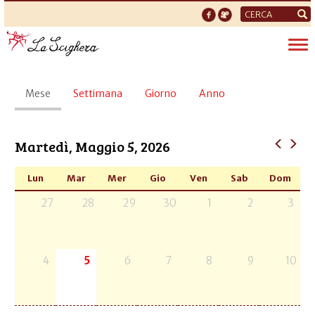
Form
di
Tog
ricerca
nav
Schede
Mese
(scheda
Settimana
Giorno
Anno
primarie
attiva)
Martedì, Maggio 5, 2026
Lun
Mar
Mer
Gio
Ven
Sab
Dom
27
28
29
30
1
2
3
4
5
6
7
8
9
10