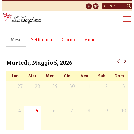
Form
di
Tog
ricerca
nav
Schede
Mese
(scheda
Settimana
Giorno
Anno
primarie
attiva)
Martedì, Maggio 5, 2026
Lun
Mar
Mer
Gio
Ven
Sab
Dom
27
28
29
30
1
2
3
4
5
6
7
8
9
10