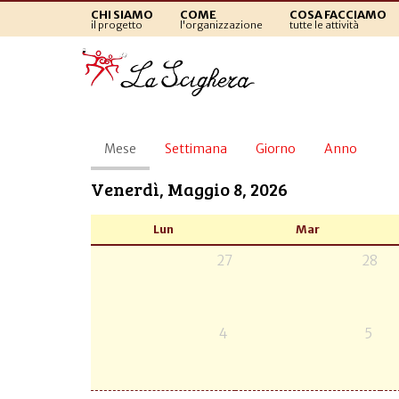
CHI SIAMO
COME
COSA FACCIAMO
il progetto
l'organizzazione
tutte le attività
Schede
Mese
(scheda
Settimana
Giorno
Anno
primarie
attiva)
Venerdì, Maggio 8, 2026
Lun
Mar
27
28
4
5