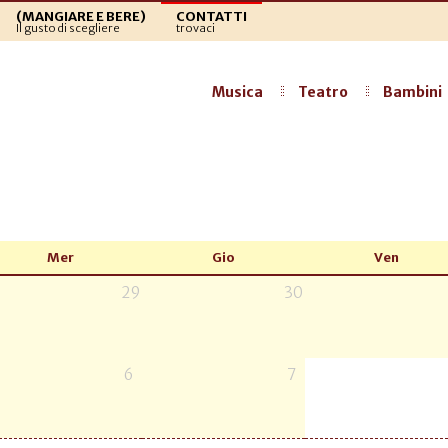
(MANGIARE E BERE)
CONTATTI
Il gusto di scegliere
trovaci
Musica
Teatro
Bambini
Mer
Gio
Ven
29
30
6
7