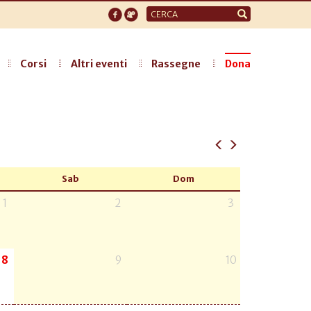
Form
di
ricerca
Corsi
Altri eventi
Rassegne
Dona
Sab
Dom
1
2
3
8
9
10