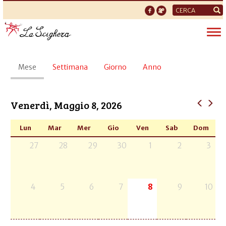
Form
di
Tog
ricerca
nav
Schede
Mese
(scheda
Settimana
Giorno
Anno
primarie
attiva)
Venerdì, Maggio 8, 2026
Lun
Mar
Mer
Gio
Ven
Sab
Dom
27
28
29
30
1
2
3
4
5
6
7
8
9
10