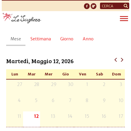
Form
di
Tog
ricerca
nav
Schede
Mese
(scheda
Settimana
Giorno
Anno
primarie
attiva)
Martedì, Maggio 12, 2026
Lun
Mar
Mer
Gio
Ven
Sab
Dom
27
28
29
30
1
2
3
4
5
6
7
8
9
10
11
12
13
14
15
16
17