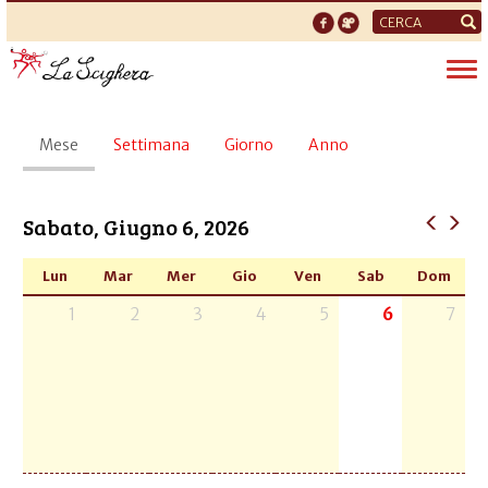
Form
di
Tog
ricerca
nav
Schede
Mese
(scheda
Settimana
Giorno
Anno
primarie
attiva)
Sabato, Giugno 6, 2026
Lun
Mar
Mer
Gio
Ven
Sab
Dom
1
2
3
4
5
6
7