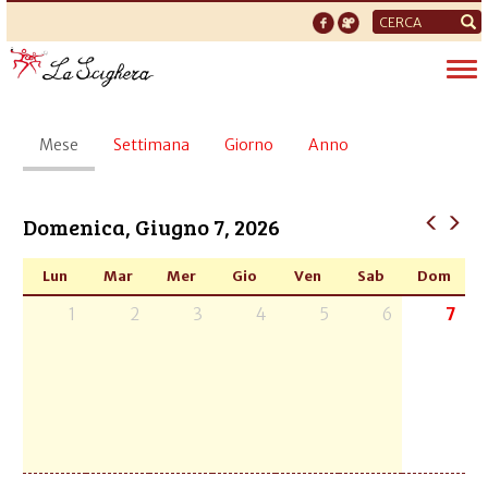
Form
di
Tog
ricerca
nav
Schede
Mese
(scheda
Settimana
Giorno
Anno
primarie
attiva)
Domenica, Giugno 7, 2026
Lun
Mar
Mer
Gio
Ven
Sab
Dom
1
2
3
4
5
6
7