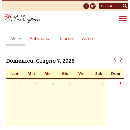
Form
di
Tog
ricerca
nav
Schede
Mese
(scheda
Settimana
Giorno
Anno
primarie
attiva)
Domenica, Giugno 7, 2026
Lun
Mar
Mer
Gio
Ven
Sab
Dom
1
2
3
4
5
6
7