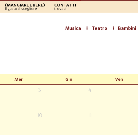
(MANGIARE E BERE)
CONTATTI
Il gusto di scegliere
trovaci
Musica
Teatro
Bambini
Mer
Gio
Ven
3
4
10
11