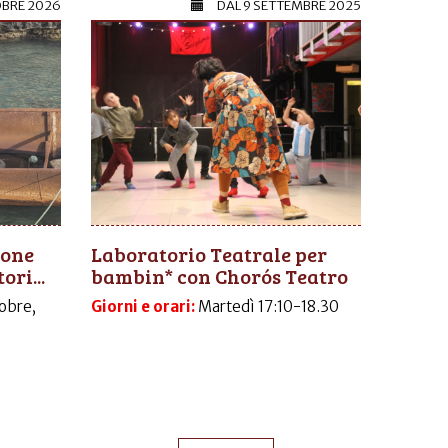
OBRE 2026
DAL
9 SETTEMBRE 2025
ione
Laboratorio Teatrale per
ori...
bambin* con Chorós Teatro
obre,
Giorni e orari:
Martedì 17:10-18.30