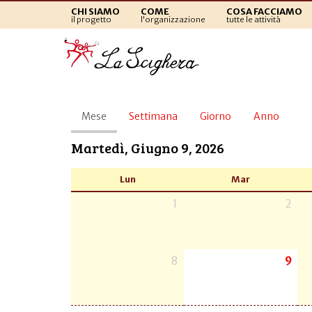
CHI SIAMO
COME
COSA FACCIAMO
il progetto
l'organizzazione
tutte le attività
Schede
Mese
(scheda
Settimana
Giorno
Anno
primarie
attiva)
Martedì, Giugno 9, 2026
Lun
Mar
1
2
8
9