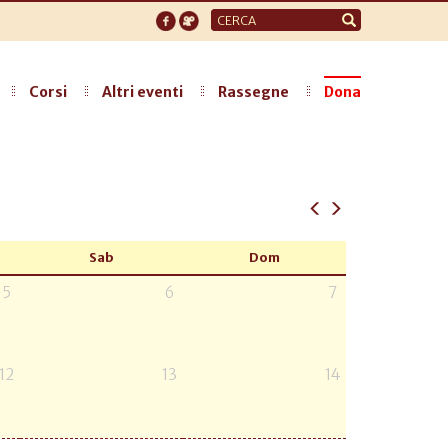
Form
di
ricerca
Corsi
Altri eventi
Rassegne
Dona
Sab
Dom
5
6
7
12
13
14