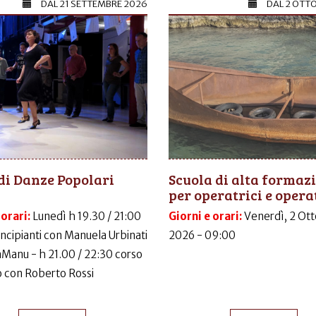
DAL
21 SETTEMBRE 2026
DAL
2 OTT
di Danze Popolari
Scuola di alta formaz
per operatrici e operat
 orari:
Lunedì h 19.30 / 21:00
Giorni e orari:
Venerdì, 2 Ott
incipianti con Manuela Urbinati
2026 - 09:00
LaManu - h 21.00 / 22:30 corso
 con Roberto Rossi