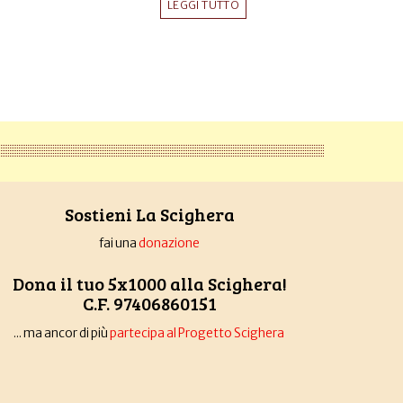
LEGGI TUTTO
Sostieni La Scighera
fai una
donazione
Dona il tuo 5x1000 alla Scighera!
C.F. 97406860151
... ma ancor di più
partecipa al Progetto Scighera