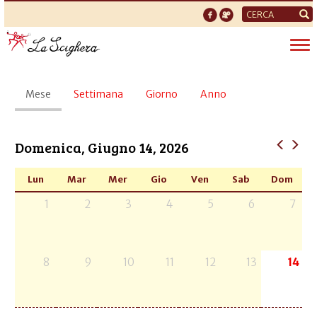
Form
di
Tog
ricerca
nav
Schede
Mese
(scheda
Settimana
Giorno
Anno
primarie
attiva)
Domenica, Giugno 14, 2026
Lun
Mar
Mer
Gio
Ven
Sab
Dom
1
2
3
4
5
6
7
8
9
10
11
12
13
14