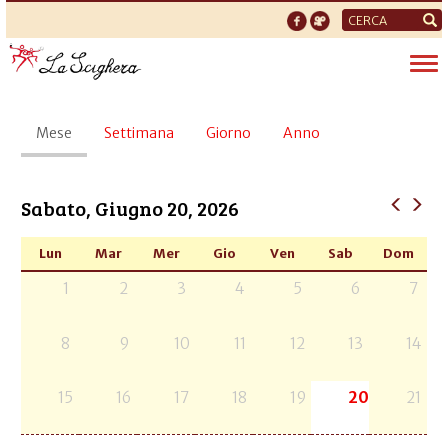
Form
di
Tog
ricerca
nav
Schede
Mese
(scheda
Settimana
Giorno
Anno
primarie
attiva)
Sabato, Giugno 20, 2026
Lun
Mar
Mer
Gio
Ven
Sab
Dom
1
2
3
4
5
6
7
8
9
10
11
12
13
14
15
16
17
18
19
20
21