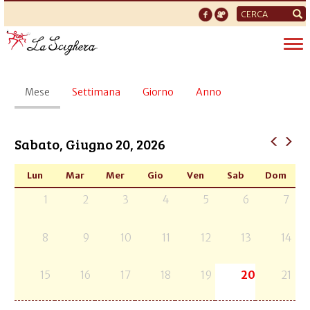
Form
di
Tog
ricerca
nav
Schede
Mese
(scheda
Settimana
Giorno
Anno
primarie
attiva)
Sabato, Giugno 20, 2026
Lun
Mar
Mer
Gio
Ven
Sab
Dom
1
2
3
4
5
6
7
8
9
10
11
12
13
14
15
16
17
18
19
20
21