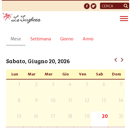
Form
di
Tog
ricerca
nav
Schede
Mese
(scheda
Settimana
Giorno
Anno
primarie
attiva)
Sabato, Giugno 20, 2026
Lun
Mar
Mer
Gio
Ven
Sab
Dom
1
2
3
4
5
6
7
8
9
10
11
12
13
14
15
16
17
18
19
20
21