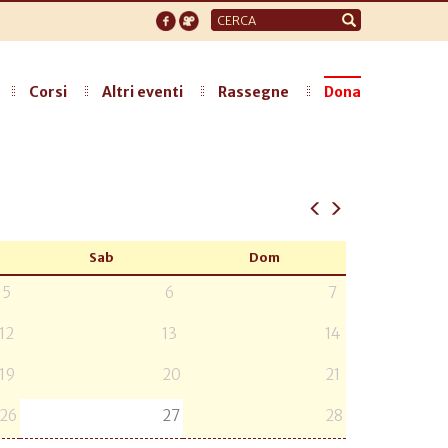
Form
di
ricerca
Corsi
Altri eventi
Rassegne
Dona
Sab
Dom
5
6
7
12
13
14
19
20
21
26
27
28