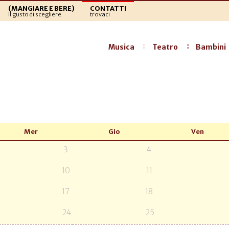
(MANGIARE E BERE)
CONTATTI
Il gusto di scegliere
trovaci
Musica
Teatro
Bambini
Mer
Gio
Ven
3
4
10
11
17
18
24
25