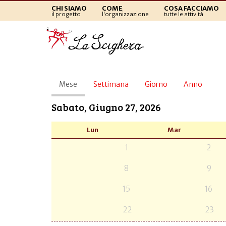
CHI SIAMO
COME
COSA FACCIAMO
il progetto
l'organizzazione
tutte le attività
Schede
Mese
(scheda
Settimana
Giorno
Anno
primarie
attiva)
Sabato, Giugno 27, 2026
Lun
Mar
1
2
8
9
15
16
22
23