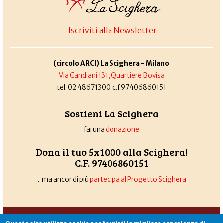
Iscriviti alla Newsletter
(circolo ARCI) La Scighera - Milano
Via Candiani 131, Quartiere Bovisa
tel. 02 48671300 c.f.97406860151
Sostieni La Scighera
fai una
donazione
Dona il tuo 5x1000 alla Scighera!
C.F. 97406860151
... ma ancor di più
partecipa al Progetto Scighera
Associazione La Scighera
copyleft
|
cookies
|
privacy
|
login