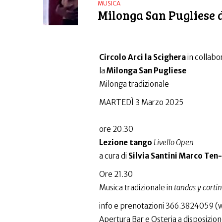
MUSICA
Milonga San Pugliese 
Circolo Arci la Scighera
in collabo
la
Milonga San Pugliese
Milonga tradizionale
MARTEDÌ 3 Marzo 2025
ore 20.30
Lezione tango
Livello Open
a cura di
Silvia Santini Marco Te
Ore 21.30
Musica tradizionale in
tandas y corti
info e prenotazioni 366.3824059 
Apertura Bar e Osteria a disposizion