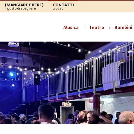
(MANGIARE E BERE)
CONTATTI
Il gusto di scegliere
trovaci
Musica
Teatro
Bambini