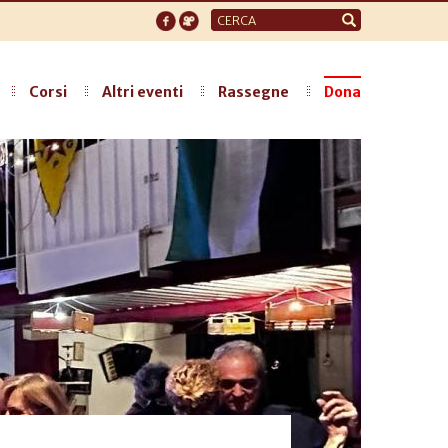
Form
di
ricerca
Corsi
Altri eventi
Rassegne
Dona