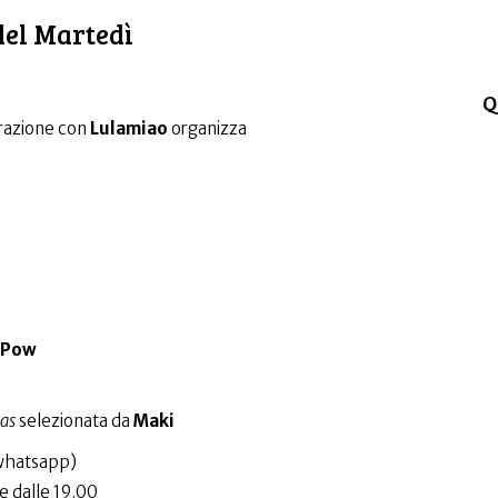
del Martedì
Q
razione con
Lulamiao
organizza
n-Pow
nas
selezionata da
Maki
(whatsapp)
e dalle 19.00