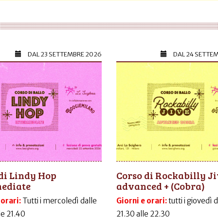
DAL
23 SETTEMBRE 2026
DAL
24 SETTE
di Lindy Hop
Corso di Rockabilly J
mediate
advanced + (Cobra)
 orari:
Tutti i mercoledì dalle
Giorni e orari:
tutti i giovedì 
le 21.40
21.30 alle 22.30