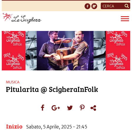
Form
di
Tog
ricerca
nav
MUSICA
Pitularita @ ScigheraInFolk
Inizio
Sabato, 5 Aprile, 2025 - 21:45