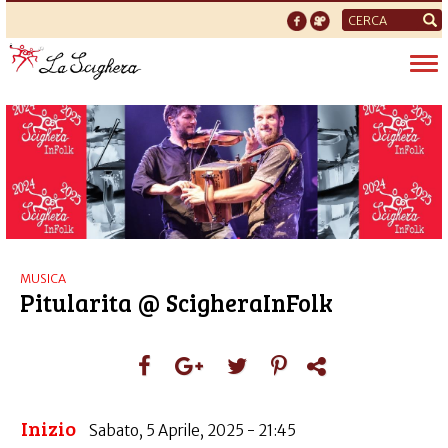
Form
di
Tog
ricerca
nav
MUSICA
Pitularita @ ScigheraInFolk
Inizio
Sabato, 5 Aprile, 2025 - 21:45