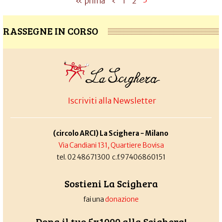
« prima
‹
1
2
RASSEGNE IN CORSO
Iscriviti alla Newsletter
(circolo ARCI) La Scighera - Milano
Via Candiani 131, Quartiere Bovisa
tel. 02 48671300 c.f.97406860151
Sostieni La Scighera
fai una
donazione
Dona il tuo 5x1000 alla Scighera!