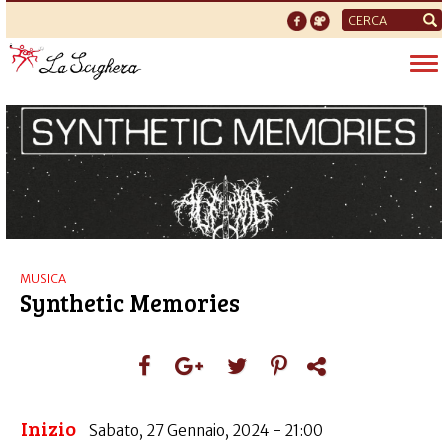
Form
di
Tog
ricerca
nav
MUSICA
Synthetic Memories
Inizio
Sabato, 27 Gennaio, 2024 - 21:00