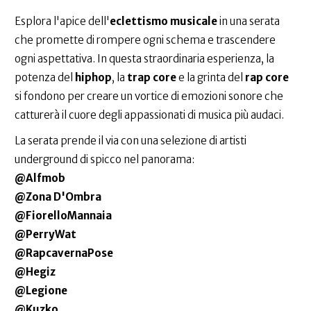
Esplora l'apice dell'
eclettismo musicale
in una serata
che promette di rompere ogni schema e trascendere
ogni aspettativa. In questa straordinaria esperienza, la
potenza del
hiphop
, la
trap core
e la grinta del
rap core
si fondono per creare un vortice di emozioni sonore che
catturerà il cuore degli appassionati di musica più audaci.
La serata prende il via con una selezione di artisti
underground di spicco nel panorama:
@Alfmob
@Zona D'Ombra
@FiorelloMannaia
@PerryWat
@RapcavernaPose
@Hegiz
@Legione
@Kuzko