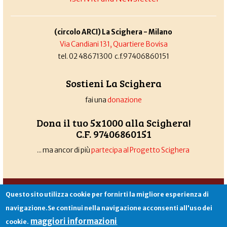
(circolo ARCI) La Scighera - Milano
Via Candiani 131, Quartiere Bovisa
tel. 02 48671300 c.f.97406860151
Sostieni La Scighera
fai una
donazione
Dona il tuo 5x1000 alla Scighera!
C.F. 97406860151
... ma ancor di più
partecipa al Progetto Scighera
Associazione La Scighera
copyleft
|
cookies
|
privacy
|
login
Questo sito utilizza cookie per fornirti la migliore esperienza di
Sito creato da
Alekos.net
navigazione.Se continui nella navigazione acconsenti all'uso dei
maggiori informazioni
cookie.