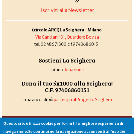
Iscriviti alla Newsletter
(circolo ARCI) La Scighera - Milano
Via Candiani 131, Quartiere Bovisa
tel. 02 48671300 c.f.97406860151
Sostieni La Scighera
fai una
donazione
Dona il tuo 5x1000 alla Scighera!
C.F. 97406860151
... ma ancor di più
partecipa al Progetto Scighera
Associazione La Scighera
copyleft
|
cookies
|
privacy
|
login
Questo sito utilizza cookie per fornirti la migliore esperienza di
Sito creato da
Alekos.net
navigazione.Se continui nella navigazione acconsenti all'uso dei