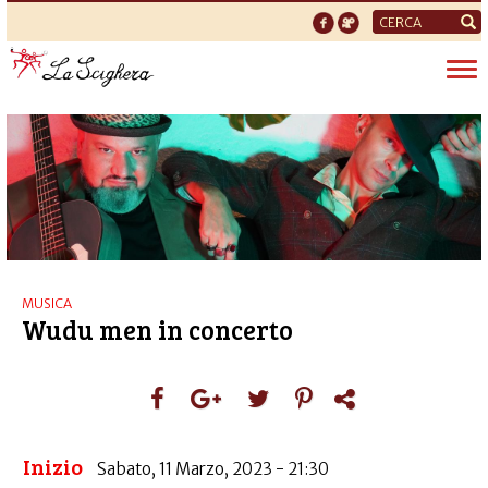
Form
di
Tog
ricerca
nav
MUSICA
Wudu men in concerto
Inizio
Sabato, 11 Marzo, 2023 - 21:30