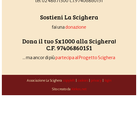
tel. 02 48671300 c.f.97406860151
Sostieni La Scighera
fai una
donazione
Dona il tuo 5x1000 alla Scighera!
C.F. 97406860151
... ma ancor di più
partecipa al Progetto Scighera
Associazione La Scighera
copyleft
|
cookies
|
privacy
|
login
Sito creato da
Alekos.net