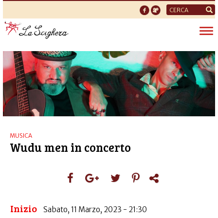
Form
di
Tog
ricerca
nav
MUSICA
Wudu men in concerto
Inizio
Sabato, 11 Marzo, 2023 - 21:30