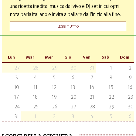
una ricetta inedita: musica dal vivo e DJ set in cui ogni
nota parla italiano e invita a ballare dall’inizio alla fine.
LEGGI TUTTO
Lun
Mar
Mer
Gio
Ven
Sab
Dom
27
28
29
30
31
1
2
3
4
5
6
7
8
9
10
11
12
13
14
15
16
17
18
19
20
21
22
23
24
25
26
27
28
29
30
31
1
2
3
4
5
6
I CORSI DELLA SCIGHERA