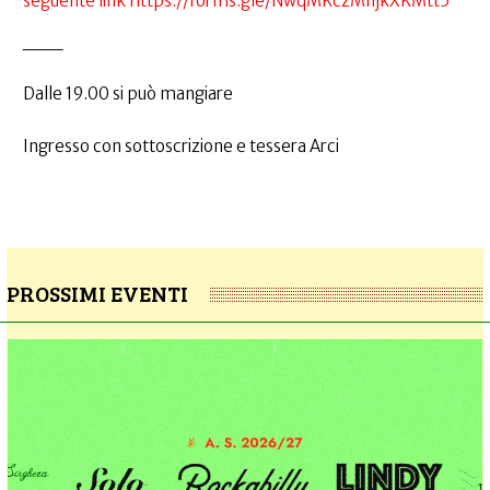
seguente link https://forms.gle/NwqMKczMnjkXKMtt5
___
Dalle 19.00 si può mangiare
Ingresso con sottoscrizione e tessera Arci
PROSSIMI EVENTI