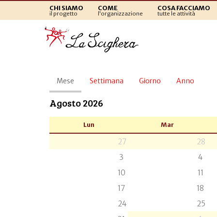
CHI SIAMO
COME
COSA FACCIAMO
il progetto
l'organizzazione
tutte le attività
Schede
Mese
(scheda
Settimana
Giorno
Anno
primarie
attiva)
Agosto 2026
Lun
Mar
27
28
3
4
10
11
17
18
24
25