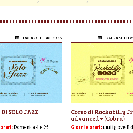
2
3
DAL
4 OTTOBRE 2026
DAL
24 SETTE
 DI SOLO JAZZ
Corso di Rockabilly J
advanced + (Cobra)
 orari:
Domenica 4 e 25
Giorni e orari:
tutti i giovedì 