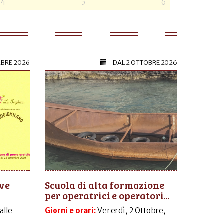
4
5
6
MBRE 2026
DAL
2 OTTOBRE 2026
ive
Scuola di alta formazione
per operatrici e operatori...
dalle
Giorni e orari:
Venerdì, 2 Ottobre,