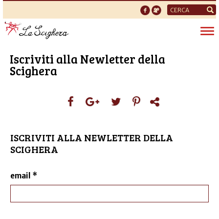
Form
di
Tog
ricerca
nav
Iscriviti alla Newletter della
Scighera
ISCRIVITI ALLA NEWLETTER DELLA
SCIGHERA
email
*