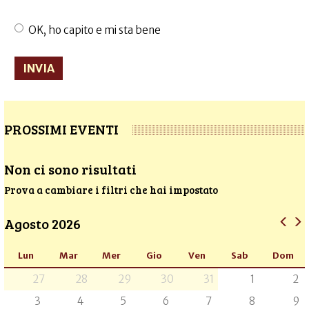
OK, ho capito e mi sta bene
Accettazione
trattamento
INVIA
dati
*
PROSSIMI EVENTI
Non ci sono risultati
Prova a cambiare i filtri che hai impostato
Agosto 2026
Lun
Mar
Mer
Gio
Ven
Sab
Dom
27
28
29
30
31
1
2
3
4
5
6
7
8
9