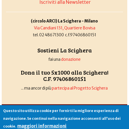
Iscriviti alla Newsletter
(circolo ARCI) La Scighera - Milano
Via Candiani 131, Quartiere Bovisa
tel. 02 48671300 c.f.97406860151
Sostieni La Scighera
fai una
donazione
Dona il tuo 5x1000 alla Scighera!
C.F. 97406860151
... ma ancor di più
partecipa al Progetto Scighera
Associazione La Scighera
copyleft
|
cookies
|
privacy
|
login
Questo sito utilizza cookie per fornirti la migliore esperienza di
Sito creato da
Alekos.net
navigazione.Se continui nella navigazione acconsenti all'uso dei
maggiori informazioni
cookie.