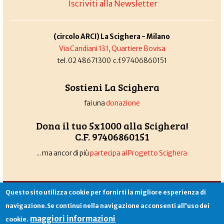
Iscriviti alla Newsletter
(circolo ARCI) La Scighera - Milano
Via Candiani 131, Quartiere Bovisa
tel. 02 48671300 c.f.97406860151
Sostieni La Scighera
fai una
donazione
Dona il tuo 5x1000 alla Scighera!
C.F. 97406860151
... ma ancor di più
partecipa al Progetto Scighera
Associazione La Scighera
copyleft
|
cookies
|
privacy
|
login
Questo sito utilizza cookie per fornirti la migliore esperienza di
Sito creato da
Alekos.net
navigazione.Se continui nella navigazione acconsenti all'uso dei
maggiori informazioni
cookie.