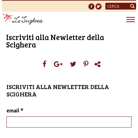
Form
di
Tog
ricerca
nav
Iscriviti alla Newletter della
Scighera
ISCRIVITI ALLA NEWLETTER DELLA
SCIGHERA
email
*