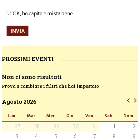
OK, ho capito e mi sta bene
Accettazione
trattamento
INVIA
dati
*
PROSSIMI EVENTI
Non ci sono risultati
Prova a cambiare i filtri che hai impostato
Agosto 2026
Lun
Mar
Mer
Gio
Ven
Sab
Dom
27
28
29
30
31
1
2
3
4
5
6
7
8
9