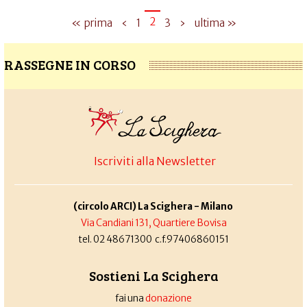
2
« prima
‹
1
3
›
ultima »
RASSEGNE IN CORSO
Iscriviti alla Newsletter
(circolo ARCI) La Scighera - Milano
Via Candiani 131, Quartiere Bovisa
tel. 02 48671300 c.f.97406860151
Sostieni La Scighera
fai una
donazione