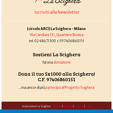
Iscriviti alla Newsletter
(circolo ARCI) La Scighera - Milano
Via Candiani 131, Quartiere Bovisa
tel. 02 48671300 c.f.97406860151
Sostieni La Scighera
fai una
donazione
Dona il tuo 5x1000 alla Scighera!
C.F. 97406860151
... ma ancor di più
partecipa al Progetto Scighera
Associazione La Scighera
copyleft
|
cookies
|
privacy
|
login