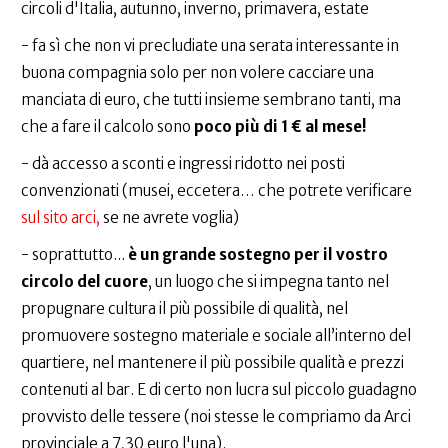
circoli d'Italia, autunno, inverno, primavera, estate
- fa sì che non vi precludiate una serata interessante in
buona compagnia solo per non volere cacciare una
manciata di euro, che tutti insieme sembrano tanti, ma
che a fare il calcolo sono
poco più di 1 € al mese!
- dà accesso a sconti e ingressi ridotto nei posti
convenzionati (musei, eccetera… che potrete verificare
sul sito arci,
se ne avrete voglia)
- soprattutto...
è un grande sostegno per il vostro
circolo del cuore
, un luogo che si impegna tanto nel
propugnare cultura il più possibile di qualità, nel
promuovere sostegno materiale e sociale all’interno del
quartiere, nel mantenere il più possibile qualità e prezzi
contenuti al bar. E di certo non lucra sul piccolo guadagno
provvisto delle tessere (noi stesse le compriamo da Arci
provinciale a 7,30 euro l'una).