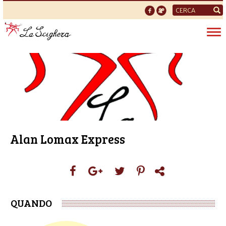
Form
di
Tog
ricerca
nav
Alan Lomax Express
QUANDO