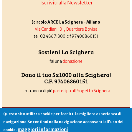
Iscriviti alla Newsletter
(circolo ARCI) La Scighera - Milano
Via Candiani 131, Quartiere Bovisa
tel. 02 48671300 c.f.97406860151
Sostieni La Scighera
fai una
donazione
Dona il tuo 5x1000 alla Scighera!
C.F. 97406860151
... ma ancor di più
partecipa al Progetto Scighera
Associazione La Scighera
copyleft
|
cookies
|
privacy
|
login
Questo sito utilizza cookie per fornirti la migliore esperienza di
Sito creato da
Alekos.net
navigazione.Se continui nella navigazione acconsenti all'uso dei
maggiori informazioni
cookie.