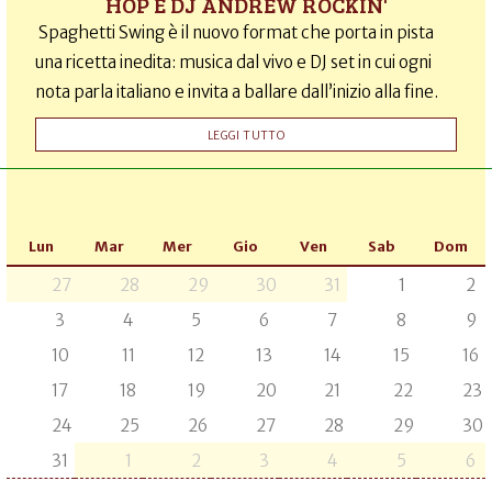
HOP E DJ ANDREW ROCKIN'
Spaghetti Swing è il nuovo format che porta in pista
una ricetta inedita: musica dal vivo e DJ set in cui ogni
nota parla italiano e invita a ballare dall’inizio alla fine.
LEGGI TUTTO
Lun
Mar
Mer
Gio
Ven
Sab
Dom
27
28
29
30
31
1
2
3
4
5
6
7
8
9
10
11
12
13
14
15
16
17
18
19
20
21
22
23
24
25
26
27
28
29
30
31
1
2
3
4
5
6