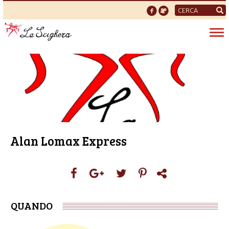
Form
di
Tog
ricerca
nav
Alan Lomax Express
QUANDO