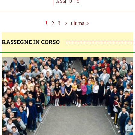
LEGGI TUTTO
1
2
3
›
ultima »
RASSEGNE IN CORSO