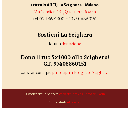
(circolo ARCI) La Scighera - Milano
Via Candiani 131, Quartiere Bovisa
tel. 02 48671300 c.f.97406860151
Sostieni La Scighera
fai una
donazione
Dona il tuo 5x1000 alla Scighera!
C.F. 97406860151
... ma ancor di più
partecipa al Progetto Scighera
Associazione La Scighera
copyleft
|
cookies
|
privacy
|
login
Sito creato da
Alekos.net