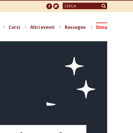
Form
di
ricerca
Corsi
Altri eventi
Rassegne
Dona