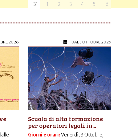
31
1
2
3
4
5
6
MBRE 2026
DAL
3 OTTOBRE 2025
ive
Scuola di alta formazione
per operatori legali in...
dalle
Giorni e orari:
Venerdì, 3 Ottobre,