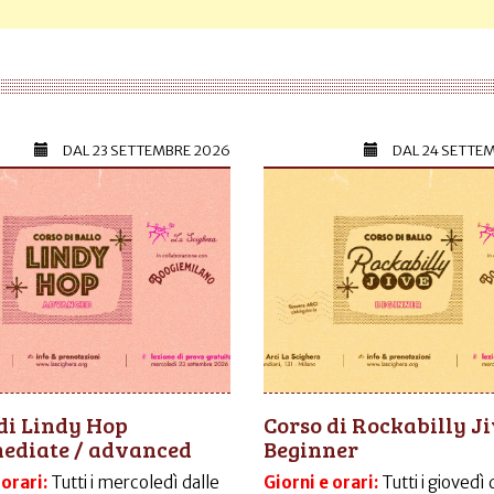
DAL
23 SETTEMBRE 2026
DAL
24 SETTE
di Lindy Hop
Corso di Rockabilly J
mediate / advanced
Beginner
 orari:
Tutti i mercoledì dalle
Giorni e orari:
Tutti i giovedì 