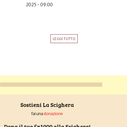
2025 - 09:00
LEGGI TUTTO
Sostieni La Scighera
fai una
donazione
Dona il tuo 5x1000 alla Scighera!