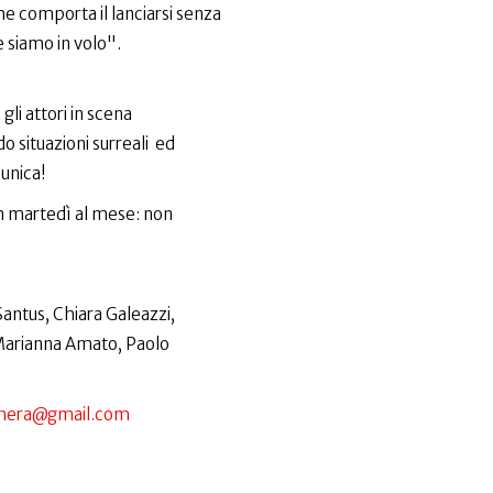
he comporta il lanciarsi senza
 siamo in volo".
gli attori in scena
o situazioni surreali ed
 unica!
un martedì al mese: non
Santus, Chiara Galeazzi,
 Marianna Amato, Paolo
ighera@gmail.com