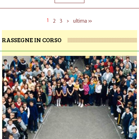
1
2
3
›
ultima »
RASSEGNE IN CORSO