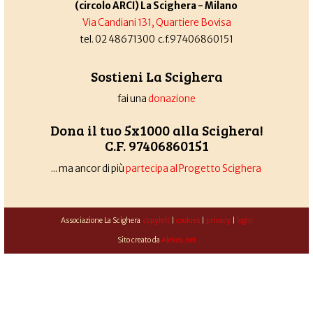
(circolo ARCI) La Scighera - Milano
Via Candiani 131, Quartiere Bovisa
tel. 02 48671300 c.f.97406860151
Sostieni La Scighera
fai una
donazione
Dona il tuo 5x1000 alla Scighera!
C.F. 97406860151
... ma ancor di più
partecipa al Progetto Scighera
Associazione La Scighera
copyleft
|
cookies
|
privacy
|
login
Sito creato da
Alekos.net