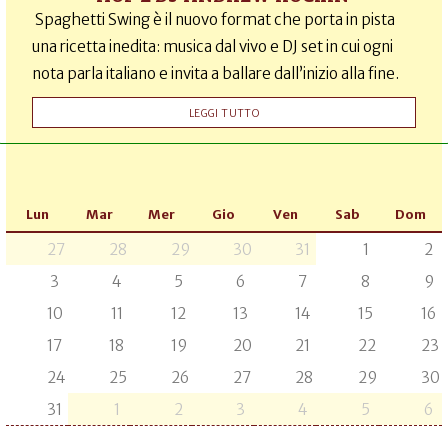
Spaghetti Swing è il nuovo format che porta in pista
una ricetta inedita: musica dal vivo e DJ set in cui ogni
nota parla italiano e invita a ballare dall’inizio alla fine.
LEGGI TUTTO
Lun
Mar
Mer
Gio
Ven
Sab
Dom
27
28
29
30
31
1
2
3
4
5
6
7
8
9
10
11
12
13
14
15
16
17
18
19
20
21
22
23
24
25
26
27
28
29
30
31
1
2
3
4
5
6